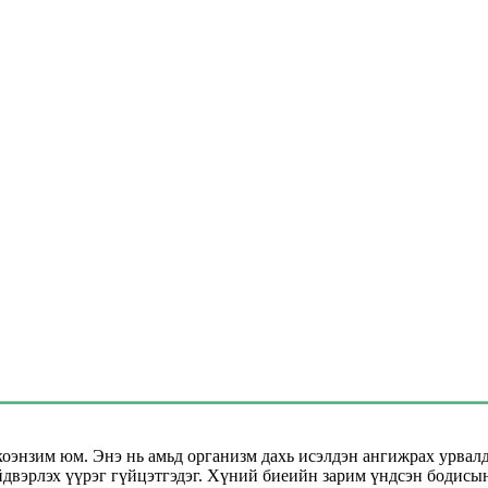
оэнзим юм. Энэ нь амьд организм дахь исэлдэн ангижрах урвал
йдвэрлэх үүрэг гүйцэтгэдэг. Хүний биеийн зарим үндсэн бодисы