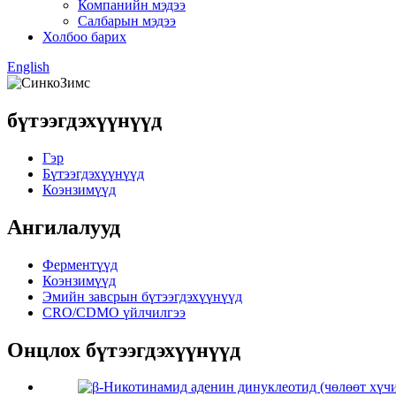
Компанийн мэдээ
Салбарын мэдээ
Холбоо барих
English
бүтээгдэхүүнүүд
Гэр
Бүтээгдэхүүнүүд
Коэнзимүүд
Ангилалууд
Ферментүүд
Коэнзимүүд
Эмийн завсрын бүтээгдэхүүнүүд
CRO/CDMO үйлчилгээ
Онцлох бүтээгдэхүүнүүд