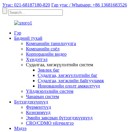
Утас: 021-68187180-820
Гар утас / Whatsapp: +86 13681683526
Гэр
Бидний тухай
Компанийн танилцуулга
Компанийн соёл
Корпорацийн видео
Хүндэтгэл
Судалгаа, хөгжүүлэлтийн систем
Зөвлөх баг
Судалгаа, хөгжүүлэлтийн баг
Судалгаа, хөгжлийн байгууламж
Инновацийн ололт амжилтууд
Үйлдвэрлэлийн систем
Чанарын систем
Бүтээгдэхүүнүүд
Ферментүүд
Коэнзимүүд
Эмийн завсрын бүтээгдэхүүнүүд
CRO/CDMO үйлчилгээ
Мэдээ