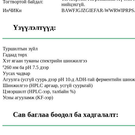
Тогтвортой байдал:
нийцэхгүй.
ИнЧИКи
BAWFJGJZGIEFAR-WWRWIPRPS
Үзүүлэлтүүд:
Туршилтын зүйл
Гадаад төрх
Хэт ягаан туяаны спектрийн шинжилгээ
ε
260 нм ба рН 7.5 дээр
Уусах чадвар
Агуулга (усгүй суурь дээр рН 10-д ADH-тай ферментийн шинж
Шинжилгээ (HPLC аргаар, усгүй суурьтай)
Цэвэршилт (HPLC-ээр, талбайн %)
Усны агууламж (KF-ээр)
Сав баглаа боодол ба хадгалалт: