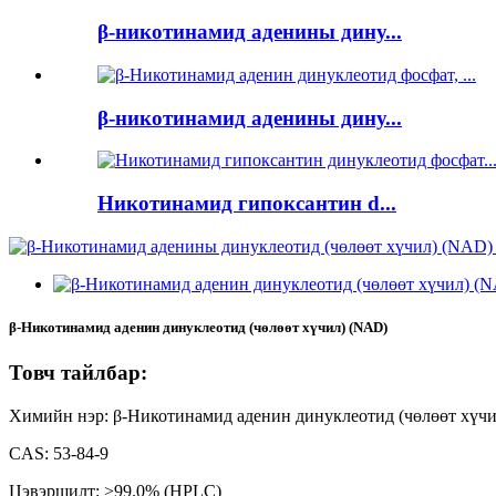
β-никотинамид аденины дину...
β-никотинамид аденины дину...
Никотинамид гипоксантин d...
β-Никотинамид аденин динуклеотид (чөлөөт хүчил) (NAD)
Товч тайлбар:
Химийн нэр: β-Никотинамид аденин динуклеотид (чөлөөт хүчи
CAS: 53-84-9
Цэвэршилт: >99.0% (HPLC)