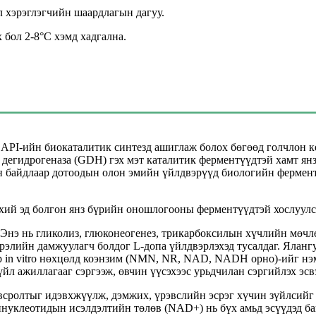
эл хэрэглэгчийн шаардлагын дагуу.
х бол 2-8°C хэмд хадгална.
API-ийн биокаталитик синтезд ашиглаж болох бөгөөд голчлон к
 дегидрогеназа (GDH) гэх мэт каталитик ферментүүдтэй хамт ян
н байдлаар дотоодын олон эмийн үйлдвэрүүд биологийн фермен
ий эд болгон янз бүрийн оношлогооны ферментүүдтэй хослуулс
Энэ нь гликолиз, глюконеогенез, трикарбоксилын хүчлийн мөчлө
дрэлийн дамжуулагч болдог L-допа үйлдвэрлэхэд тусалдаг. Яланг
ар in vitro нөхцөлд коэнзим (NMN, NR, NAD, NADH орно)-ийг нэ
л ажиллагааг сэргээж, өвчин үүсэхээс урьдчилан сэргийлэх эсв
всролтыг идэвхжүүлж, дэмжих, үрэвслийн эсрэг хүчин зүйлсийг 
нуклеотидын исэлдэлтийн төлөв (NAD+) нь бүх амьд эсүүдэд ба