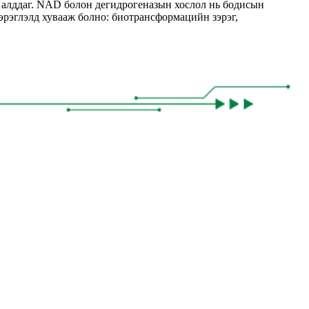
э алддаг. NAD болон дегидрогеназын хослол нь бодисын
эрэглэлд хувааж болно: биотрансформацийн зэрэг,