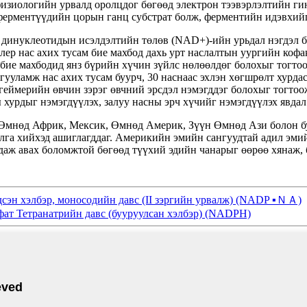
 физиологийн урвалд оролцдог бөгөөд электрон тээвэрлэлтийн 
х ферментүүдийн цорын ганц субстрат болж, ферментийн идэвхийг
инуклеотидын исэлдэлтийн төлөв (NAD+)-ийн урьдал нэгдэл бө
р нас ахих тусам бие махбод дахь урт наслалтын уургийн кофа
бие махбодид янз бүрийн хүчин зүйлс нөлөөлдөг болохыг тогто
гууламж нас ахих тусам буурч, 30 наснаас эхлэн хөгшрөлт хурдасч
геймерийн өвчин зэрэг өвчний эрсдэл нэмэгддэг болохыг тогтоож
урдыг нэмэгдүүлэх, залуу насны эрч хүчийг нэмэгдүүлэх явдал
 Өмнөд Африк, Мексик, Өмнөд Америк, Зүүн Өмнөд Ази болон бу
лга хийхэд ашиглагддаг. Америкийн эмийн сангуудтай адил эмий
аж авах боломжтой бөгөөд түүхий эдийн чанарыг өөрөө хянаж, б
сэн хэлбэр, моносодийн давс (II зэргийн урвалж) (NADP ▪ＮＡ)
ат Тетранатрийн давс (бууруулсан хэлбэр) (NADPH)