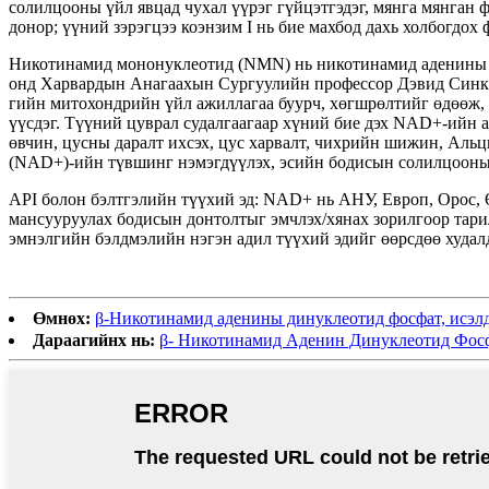
солилцооны үйл явцад чухал үүрэг гүйцэтгэдэг, мянга мянган
донор; үүний зэрэгцээ коэнзим I нь бие махбод дахь холбогдо
Никотинамид мононуклеотид (NMN) нь никотинамид аденины д
онд Харвардын Анагаахын Сургуулийн профессор Дэвид Синкле
гийн митохондрийн үйл ажиллагаа буурч, хөгшрөлтийг өдөөж, 
үүсдэг. Түүний цуврал судалгаагаар хүний ​​бие дэх NAD+-ийн а
өвчин, цусны даралт ихсэх, цус харвалт, чихрийн шижин, Альц
(NAD+)-ийн түвшинг нэмэгдүүлэх, эсийн бодисын солилцооны х
API болон бэлтгэлийн түүхий эд: NAD+ нь АНУ, Европ, Орос,
мансууруулах бодисын донтолтыг эмчлэх/хянах зорилгоор тари
эмнэлгийн бэлдмэлийн нэгэн адил түүхий эдийг өөрсдөө худалд
Өмнөх:
β-Никотинамид аденины динуклеотид фосфат, исэлд
Дараагийнх нь:
β- Никотинамид Аденин Динуклеотид Фосф