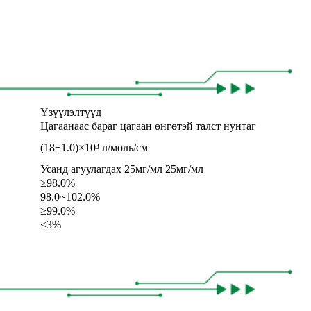
Үзүүлэлтүүд
Цагаанаас бараг цагаан өнгөтэй талст нунтаг
(18±1.0)×10³ л/моль/см
Усанд агуулагдах 25мг/мл 25мг/мл
≥98.0%
98.0~102.0%
≥99.0%
≤3%