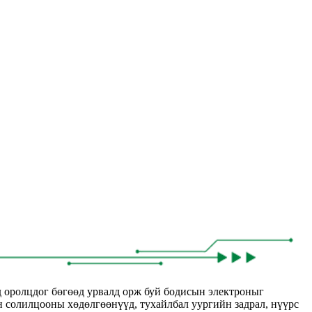
д оролцдог бөгөөд урвалд орж буй бодисын электроныг
н солилцооны хөдөлгөөнүүд, тухайлбал уургийн задрал, нүүрс