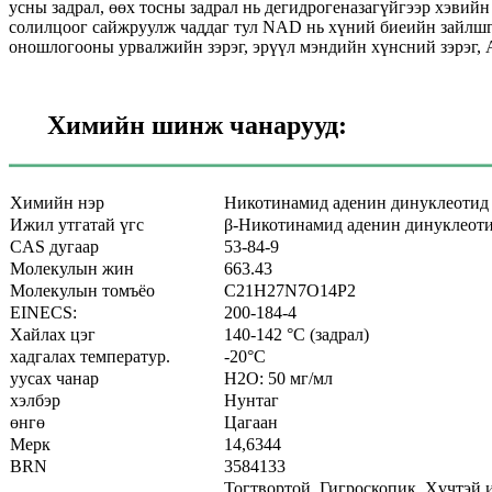
усны задрал, өөх тосны задрал нь дегидрогеназагүйгээр хэви
солилцоог сайжруулж чаддаг тул NAD нь хүний ​​биеийн зайлшг
оношлогооны урвалжийн зэрэг, эрүүл мэндийн хүнсний зэрэг, A
Химийн шинж чанарууд:
Химийн нэр
Никотинамид аденин динуклеотид 
Ижил утгатай үгс
β-Никотинамид аденин динуклеот
CAS дугаар
53-84-9
Молекулын жин
663.43
Молекулын томъёо
C21H27N7O14P2
EINECS:
200-184-4
Хайлах цэг
140-142 °C (задрал)
хадгалах температур.
-20°C
уусах чанар
H2O: 50 мг/мл
хэлбэр
Нунтаг
өнгө
Цагаан
Мерк
14,6344
BRN
3584133
Тогтвортой. Гигроскопик. Хүчтэй 