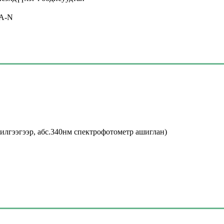
A-N
илгээгээр, абс.340нм спектрофотометр ашиглан)