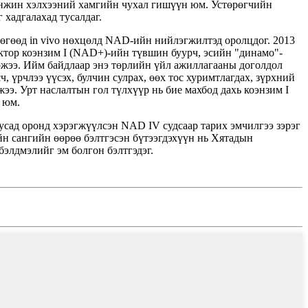
гинжин хэлхээний хамгийн чухал гишүүн юм. Устөрөгчийн
 хадгалахад тусалдаг.
гөөд in vivo нөхцөлд NAD-ийн нийлэгжилтэд оролцдог. 2013
ктор коэнзим I (NAD+)-ийн түвшин буурч, эсийн "динамо"-
ожээ. Ийм байдлаар энэ төрлийн үйл ажиллагааны доголдол
, үрчлээ үүсэх, булчин сулрах, өөх тос хуримтлагдах, зүрхний
ээ. Урт наслалтын гол түлхүүр нь бие махбод дахь коэнзим I
 юм.
сад оронд хэрэгжүүлсэн NAD IV судсаар тарих эмчилгээ зэрэг
н сангийн өөрөө бэлтгэсэн бүтээгдэхүүн нь Хятадын
элдмэлийг эм болгон бэлтгэдэг.