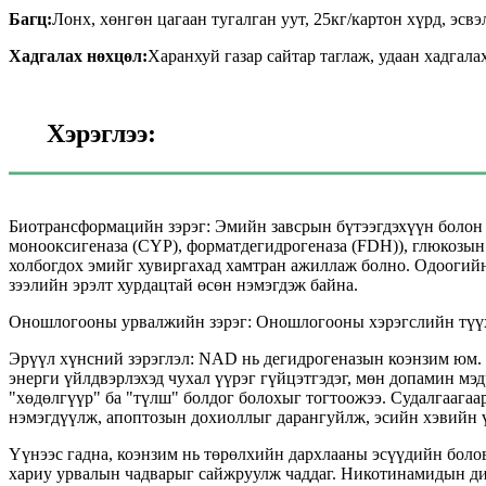
Багц:
Лонх, хөнгөн цагаан тугалган уут, 25кг/картон хүрд, эсв
Хадгалах нөхцөл:
Харанхуй газар сайтар таглаж, удаан хадгала
Хэрэглээ:
Биотрансформацийн зэрэг: Эмийн завсрын бүтээгдэхүүн болон 
монооксигеназа (CYP), форматдегидрогеназа (FDH)), глюкозын
холбогдох эмийг хувиргахад хамтран ажиллаж болно. Одоогий
зээлийн эрэлт хурдацтай өсөн нэмэгдэж байна.
Оношлогооны урвалжийн зэрэг: Оношлогооны хэрэгслийн түүх
Эрүүл хүнсний зэрэглэл: NAD нь дегидрогеназын коэнзим юм. 
энерги үйлдвэрлэхэд чухал үүрэг гүйцэтгэдэг, мөн допамин мэ
"хөдөлгүүр" ба "түлш" болдог болохыг тогтоожээ. Судалгаага
нэмэгдүүлж, апоптозын дохиоллыг дарангуйлж, эсийн хэвийн үй
Үүнээс гадна, коэнзим нь төрөлхийн дархлааны эсүүдийн боло
хариу урвалын чадварыг сайжруулж чаддаг. Никотинамидын ди