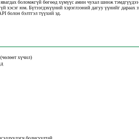
йн явагдах боломжгүй бөгөөд хүмүүс амин чухал шинж тэмдгүүдэ
үй хэсэг юм. Бүтээгдэхүүний хэрэглээний дагуу үүнийг дараах з
PI болон бэлтгэл түүхий эд.
(чөлөөт хүчил)
ид
исэлдүүлэгч бодисуудтай