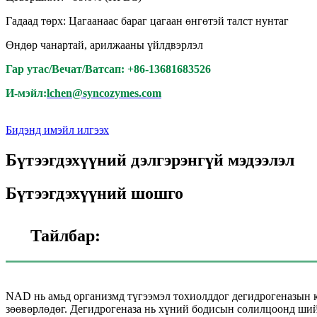
Гадаад төрх: Цагаанаас бараг цагаан өнгөтэй талст нунтаг
Өндөр чанартай, арилжааны үйлдвэрлэл
Гар утас/Вечат/Ватсап: +86-13681683526
И-мэйл:
lchen@syncozymes.com
Бидэнд имэйл илгээх
Бүтээгдэхүүний дэлгэрэнгүй мэдээлэл
Бүтээгдэхүүний шошго
Тайлбар:
NAD нь амьд организмд түгээмэл тохиолддог дегидрогеназын к
зөөвөрлөдөг. Дегидрогеназа нь хүний ​​бодисын солилцоонд ши