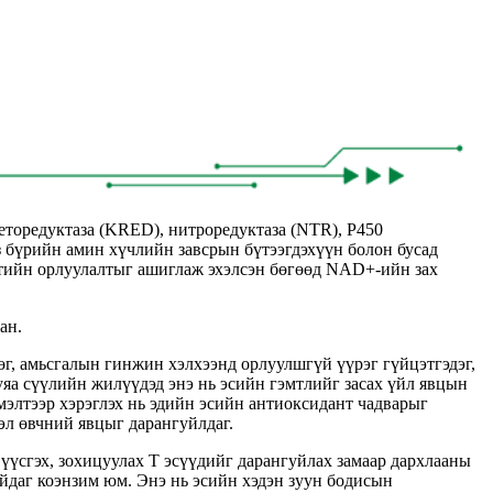
еторедуктаза (KRED), нитроредуктаза (NTR), P450
з бүрийн амин хүчлийн завсрын бүтээгдэхүүн болон бусад
тийн орлуулалтыг ашиглаж эхэлсэн бөгөөд NAD+-ийн зах
ан.
г, амьсгалын гинжин хэлхээнд орлуулшгүй үүрэг гүйцэтгэдэг,
уяа сүүлийн жилүүдэд энэ нь эсийн гэмтлийг засах үйл явцын
мэлтээр хэрэглэх нь эдийн эсийн антиоксидант чадварыг
эл өвчний явцыг дарангуйлдаг.
үүсгэх, зохицуулах Т эсүүдийг дарангуйлах замаар дархлааны
йдаг коэнзим юм. Энэ нь эсийн хэдэн зуун бодисын