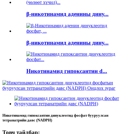
β-никотинамид аденины дину...
β-никотинамид аденины дину...
Никотинамид гипоксантин d...
Никотинамид гипоксантин динуклеотид фосфат бууруулсан
тетранатрийн давс (NADPH)
Товч тайлбар: