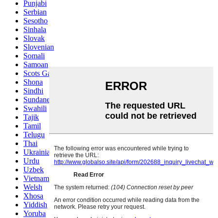
Punjabi
Serbian
Sesotho
Sinhala
Slovak
Slovenian
Somali
Samoan
Scots Gaelic
Shona
Sindhi
Sundanese
Swahili
Tajik
Tamil
Telugu
Thai
Ukrainian
Urdu
Uzbek
Vietnamese
Welsh
Xhosa
Yiddish
Yoruba