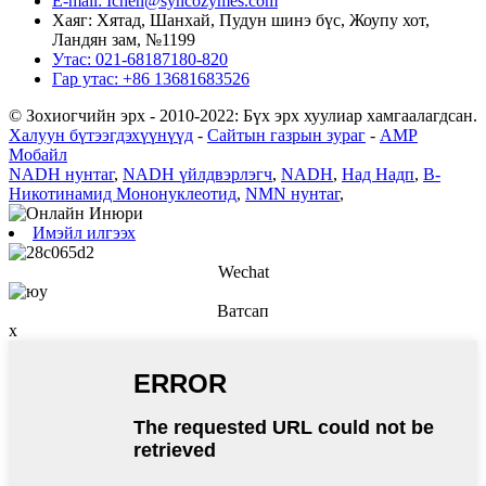
E-mail: Ichen@syncozymes.com
Хаяг: Хятад, Шанхай, Пудун шинэ бүс, Жоупу хот,
Ландян зам, №1199
Утас: 021-68187180-820
Гар утас: +86 13681683526
© Зохиогчийн эрх - 2010-2022: Бүх эрх хуулиар хамгаалагдсан.
Халуун бүтээгдэхүүнүүд
-
Сайтын газрын зураг
-
AMP
Мобайл
NADH нунтаг
,
NADH үйлдвэрлэгч
,
NADH
,
Над Надп
,
Β-
Никотинамид Мононуклеотид
,
NMN нунтаг
,
Имэйл илгээх
Wechat
Ватсап
x