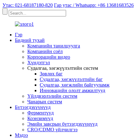
Утас: 021-68187180-820
Гар утас / Whatsapp: +86 13681683526
Гэр
Бидний тухай
Компанийн танилцуулга
Компанийн соёл
Корпорацийн видео
Хүндэтгэл
Судалгаа, хөгжүүлэлтийн систем
Зөвлөх баг
Судалгаа, хөгжүүлэлтийн баг
Судалгаа, хөгжлийн байгууламж
Инновацийн ололт амжилтууд
Үйлдвэрлэлийн систем
Чанарын систем
Бүтээгдэхүүнүүд
Ферментүүд
Коэнзимүүд
Эмийн завсрын бүтээгдэхүүнүүд
CRO/CDMO үйлчилгээ
Мэдээ