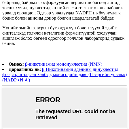
байрлалд байрлах фосфоржуулсан дериватив бөгөөд липид,
тосны хүчил, нуклеотидын нийлэгжилт зэрэг олон анаболик
урвалд оролцдог. Эдгээр урвалуудад NADPH нь бууруулагч
бодис болон анионы донор болгон шаардлагатай байдаг.
Үүнийг эмийн завсрын бүтээгдэхүүн болон түүхий эдийг
синтезлэхэд голчлон каталитик ферментүүдтэй хослуулан
ашиглаж болох бөгөөд одоогоор голчлон лабораторид судалж
байна.
Өмнөх:
β-никотинамид мононуклеотид (NMN)
Дараагийнх нь:
β-Никотинамид аденины динуклеотид
фосфат, исэлдсэн хэлбэр, моносодийн давс (II зэргийн урвалж)
(NADP ▪ＮＡ)