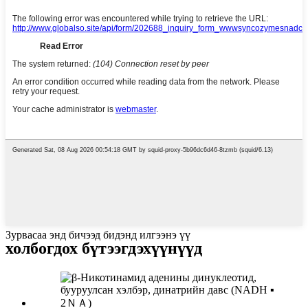
Зурвасаа энд бичээд бидэнд илгээнэ үү
холбогдох бүтээгдэхүүнүүд