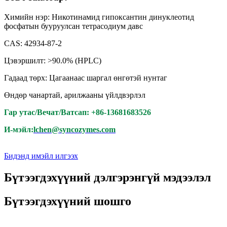
Химийн нэр: Никотинамид гипоксантин динуклеотид
фосфатын бууруулсан тетрасодиум давс
CAS: 42934-87-2
Цэвэршилт: >90.0% (HPLC)
Гадаад төрх: Цагаанаас шаргал өнгөтэй нунтаг
Өндөр чанартай, арилжааны үйлдвэрлэл
Гар утас/Вечат/Ватсап: +86-13681683526
И-мэйл:
lchen@syncozymes.com
Бидэнд имэйл илгээх
Бүтээгдэхүүний дэлгэрэнгүй мэдээлэл
Бүтээгдэхүүний шошго