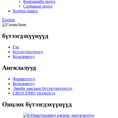
Компанийн мэдээ
Салбарын мэдээ
Холбоо барих
English
бүтээгдэхүүнүүд
Гэр
Бүтээгдэхүүнүүд
Коэнзимүүд
Ангилалууд
Ферментүүд
Коэнзимүүд
Эмийн завсрын бүтээгдэхүүнүүд
CRO/CDMO үйлчилгээ
Онцлох бүтээгдэхүүнүүд