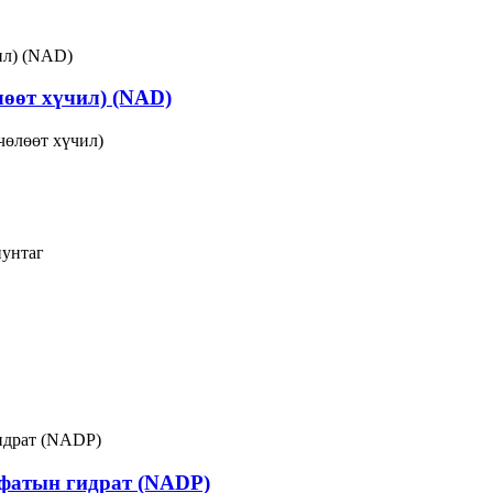
лөөт хүчил) (NAD)
чөлөөт хүчил)
нунтаг
сфатын гидрат (NADP)