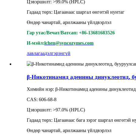
Цэвэршилт: >99.0% (HPLC)
Гадаад төрх: Цагаанаас шаргал өнгөтэй нунтаг
Өндөр чанартай, арилжааны үйлдвэрлэл
Гар утас/Вечат/Ватсап: +86-13681683526
И-мэйл:
lchen@syncozymes.com
лавлагаа
дэлгэрэнгүй
β-Никотинамид аденины динуклеотид, б
Химийн нэр: β-Никотинамид аденины динуклеотид, 
CAS: 606-68-8
Цэвэршилт: >97.0% (HPLC)
Гадаад төрх: Цагаанаас бага зэрэг шаргал өнгөтэй н
Өндөр чанартай, арилжааны үйлдвэрлэл