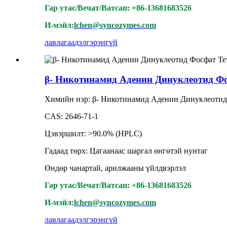
Гар утас/Вечат/Ватсап: +86-13681683526
И-мэйл:
lchen@syncozymes.com
лавлагаа
дэлгэрэнгүй
β- Никотинамид Аденин Динуклеотид Фо
Химийн нэр: β- Никотинамид Аденин Динуклеотид 
CAS: 2646-71-1
Цэвэршилт: >90.0% (HPLC)
Гадаад төрх: Цагаанаас шаргал өнгөтэй нунтаг
Өндөр чанартай, арилжааны үйлдвэрлэл
Гар утас/Вечат/Ватсап: +86-13681683526
И-мэйл:
lchen@syncozymes.com
лавлагаа
дэлгэрэнгүй