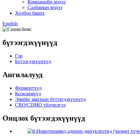
Компанийн мэдээ
Салбарын мэдээ
Холбоо барих
English
бүтээгдэхүүнүүд
Гэр
Бүтээгдэхүүнүүд
Ангилалууд
Ферментүүд
Коэнзимүүд
Эмийн завсрын бүтээгдэхүүнүүд
CRO/CDMO үйлчилгээ
Онцлох бүтээгдэхүүнүүд