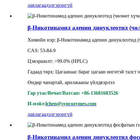
лавлагаа
дэлгэрэнгүй
β-Никотинамид аденин динуклеотид (чө
Химийн нэр: β-Никотинамид аденин динуклеотид (
CAS: 53-84-9
Цэвэршилт: >99.0% (HPLC)
Гадаад төрх: Цагаанаас бараг цагаан өнгөтэй талст 
Өндөр чанартай, арилжааны үйлдвэрлэл
Гар утас/Вечат/Ватсап: +86-13681683526
И-мэйл:
lchen@syncozymes.com
лавлагаа
дэлгэрэнгүй
β-Никотинамид аденин динуклеотид фо