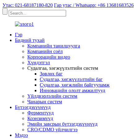
Утас: 021-68187180-820
Гар утас / Whatsapp: +86 13681683526
Гэр
Бидний тухай
Компанийн танилцуулга
Компанийн соёл
Корпорацийн видео
Хүндэтгэл
Судалгаа, хөгжүүлэлтийн систем
Зөвлөх баг
Судалгаа, хөгжүүлэлтийн баг
Судалгаа, хөгжлийн байгууламж
Инновацийн ололт амжилтууд
Үйлдвэрлэлийн систем
Чанарын систем
Бүтээгдэхүүнүүд
Ферментүүд
Коэнзимүүд
Эмийн завсрын бүтээгдэхүүнүүд
CRO/CDMO үйлчилгээ
Мэдээ