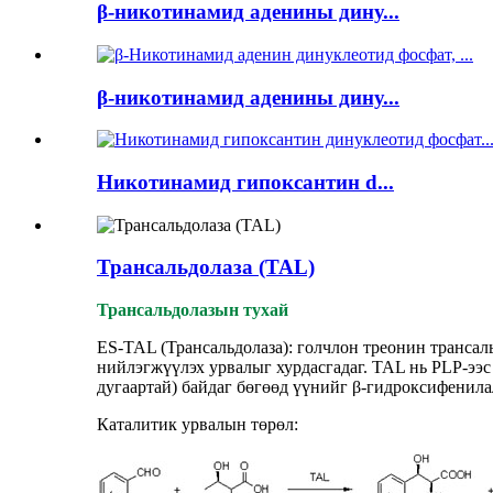
β-никотинамид аденины дину...
β-никотинамид аденины дину...
Никотинамид гипоксантин d...
Трансальдолаза (TAL)
Трансальдолазын тухай
ES-TAL (Трансальдолаза): голчлон треонин транса
нийлэгжүүлэх урвалыг хурдасгадаг. TAL нь PLP-ээ
дугаартай) байдаг бөгөөд үүнийг β-гидроксифенил
Каталитик урвалын төрөл: