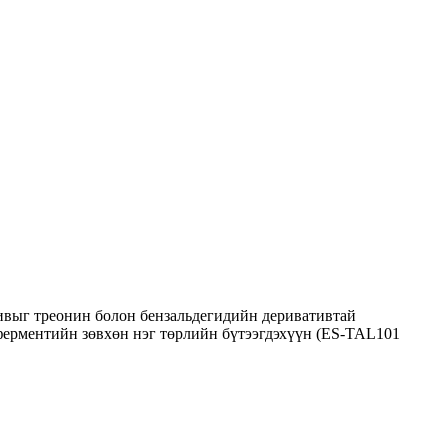
тивыг треонин болон бензальдегидийн деривативтай
ферментийн зөвхөн нэг төрлийн бүтээгдэхүүн (ES-TAL101