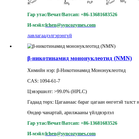
Гар утас/Вечат/Ватсап: +86-13681683526
И-мэйл:
lchen@syncozymes.com
лавлагаа
дэлгэрэнгүй
β-никотинамид мононуклеотид (NMN)
Химийн нэр: β-Никотинамид Мононуклеотид
CAS: 1094-61-7
Цэвэршилт: >99.0% (HPLC)
Гадаад төрх: Цагаанаас бараг цагаан өнгөтэй талст 
Өндөр чанартай, арилжааны үйлдвэрлэл
Гар утас/Вечат/Ватсап: +86-13681683526
И-мэйл:
lchen@syncozymes.com