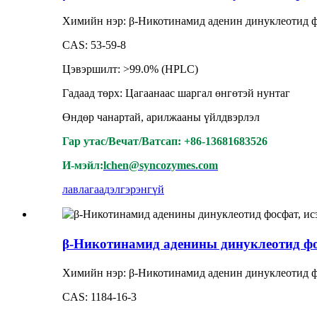
Химийн нэр: β-Никотинамид аденин динуклеотид 
CAS: 53-59-8
Цэвэршилт: >99.0% (HPLC)
Гадаад төрх: Цагаанаас шаргал өнгөтэй нунтаг
Өндөр чанартай, арилжааны үйлдвэрлэл
Гар утас/Вечат/Ватсап: +86-13681683526
И-мэйл:
lchen@syncozymes.com
лавлагаа
дэлгэрэнгүй
β-Никотинамид аденины динуклеотид фос
Химийн нэр: β-Никотинамид аденин динуклеотид фос
CAS: 1184-16-3