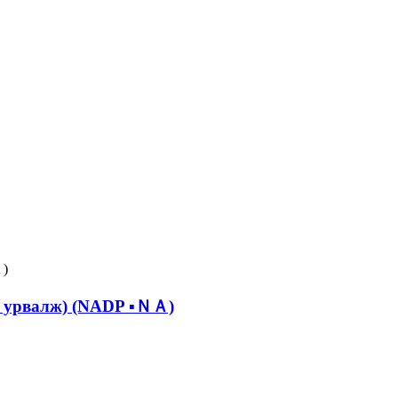
йн урвалж) (NADP ▪ＮＡ)