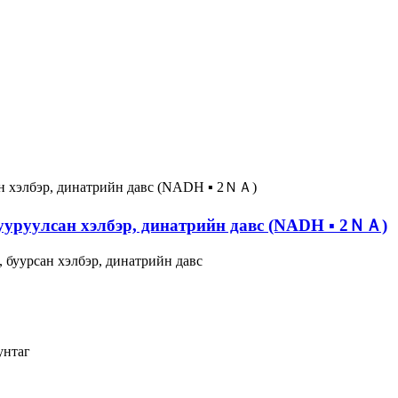
ууруулсан хэлбэр, динатрийн давс (NADH ▪ 2ＮＡ)
буурсан хэлбэр, динатрийн давс
унтаг