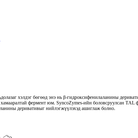
льдолазаг хэлдэг бөгөөд энэ нь β-гидроксифенилаланины дерива
с хамааралтай фермент юм. SyncoZymes-ийн боловсруулсан TAL 
аланины деривативыг нийлэгжүүлэхэд ашиглаж болно.